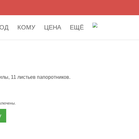
ОД
КОМУ
ЦЕНА
ЕЩЁ
филы, 11 листьев папоротников.
включены.