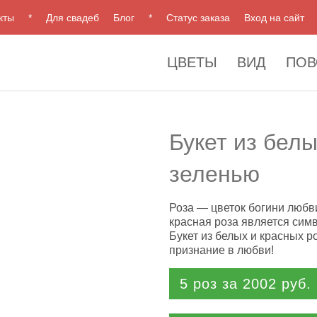
кты
*
Для свадеб
Блог
*
Статус заказа
Вход на сайт
ЦВЕТЫ
ВИД
ПОВ
Букет из белы
зеленью
Роза — цветок богини любви
красная роза является сим
Букет из белых и красных р
признание в любви!