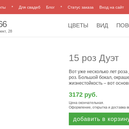
кты
*
Для свадеб
Блог
*
Статус заказа
Вход на сайт
66
ЦВЕТЫ
ВИД
ПОВ
ект, 28
15 роз Дуэт
Вот уже несколько лет роз
роз. Большой бокал, окраш
жизнестойкость – вот основ
3172 руб.
Цена окончательная.
Оформление, открытка и доставка 