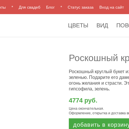
кты
*
Для свадеб
Блог
*
Статус заказа
Вход на сайт
ЦВЕТЫ
ВИД
ПОВ
Роскошный кр
Роскошный круглый букет и
зеленью. Подарите его дам
огонь желания и страсти. Э
гипсофила, зелень.
4774 руб.
Цена окончательная.
Оформление, открытка и доставка 